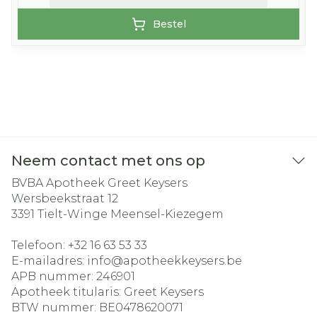
Bestel
Neem contact met ons op
BVBA Apotheek Greet Keysers
Wersbeekstraat 12
3391
Tielt-Winge Meensel-Kiezegem
Telefoon:
+32 16 63 53 33
E-mailadres:
info@
apotheekkeysers.be
APB nummer:
246901
Apotheek titularis:
Greet Keysers
BTW nummer:
BE0478620071