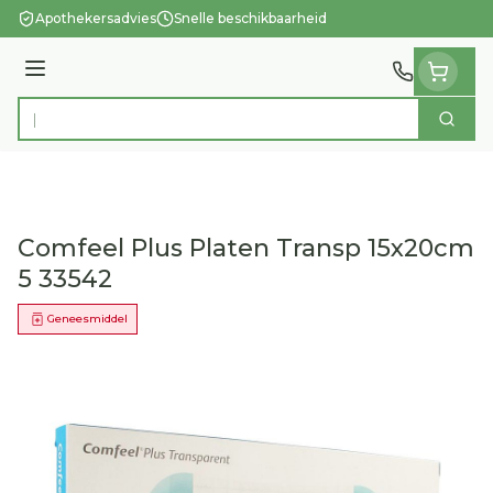
Ga naar de inhoud
Apothekersadvies
Snelle beschikbaarheid
Menu
Zoek
Product, merk, categorie...
Comfeel Plus Platen Transp 15x20cm
5 33542
Geneesmiddel