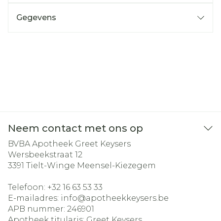
Gegevens
Neem contact met ons op
BVBA Apotheek Greet Keysers
Wersbeekstraat 12
3391
Tielt-Winge Meensel-Kiezegem
Telefoon:
+32 16 63 53 33
E-mailadres:
info@
apotheekkeysers.be
APB nummer:
246901
Apotheek titularis:
Greet Keysers