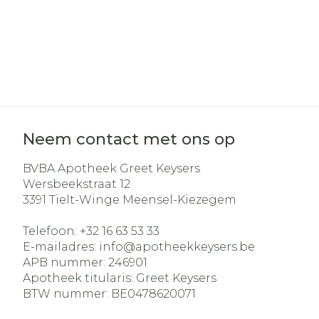
Neem contact met ons op
BVBA Apotheek Greet Keysers
Wersbeekstraat 12
3391
Tielt-Winge Meensel-Kiezegem
Telefoon:
+32 16 63 53 33
E-mailadres:
info@
apotheekkeysers.be
APB nummer:
246901
Apotheek titularis:
Greet Keysers
BTW nummer:
BE0478620071