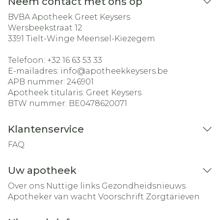
Neem contact met ons op
BVBA Apotheek Greet Keysers
Wersbeekstraat 12
3391
Tielt-Winge Meensel-Kiezegem
Telefoon:
+32 16 63 53 33
E-mailadres:
info@
apotheekkeysers.be
APB nummer:
246901
Apotheek titularis:
Greet Keysers
BTW nummer:
BE0478620071
Klantenservice
FAQ
Uw apotheek
Over ons
Nuttige links
Gezondheidsnieuws
Apotheker van wacht
Voorschrift
Zorgtarieven