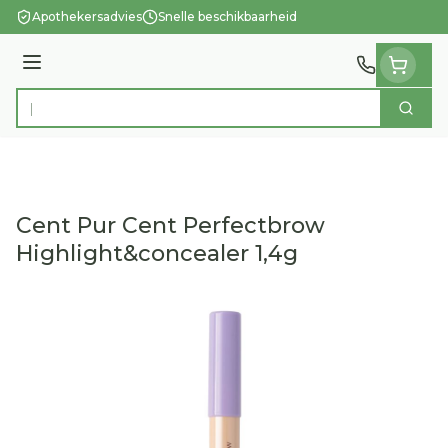
Ga naar de inhoud
Apothekersadvies
Snelle beschikbaarheid
Menu
Zoek
Product, merk, categorie...
Cent Pur Cent Perfectbrow
Highlight&concealer 1,4g