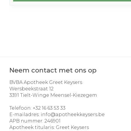
Neem contact met ons op
BVBA Apotheek Greet Keysers
Wersbeekstraat 12
3391
Tielt-Winge Meensel-Kiezegem
Telefoon:
+32 16 63 53 33
E-mailadres:
info@
apotheekkeysers.be
APB nummer:
246901
Apotheek titularis:
Greet Keysers