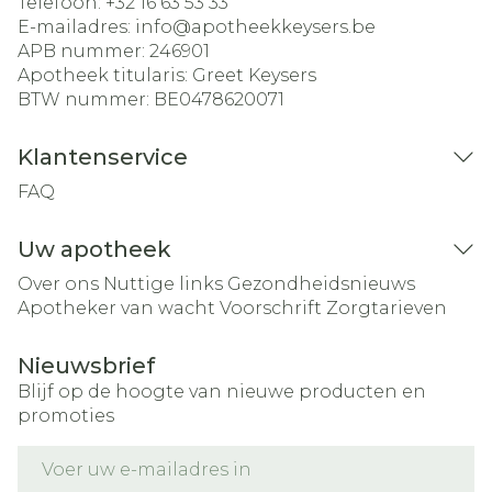
Telefoon:
+32 16 63 53 33
E-mailadres:
info@
apotheekkeysers.be
APB nummer:
246901
Apotheek titularis:
Greet Keysers
BTW nummer:
BE0478620071
Klantenservice
FAQ
Uw apotheek
Over ons
Nuttige links
Gezondheidsnieuws
Apotheker van wacht
Voorschrift
Zorgtarieven
Nieuwsbrief
Blijf op de hoogte van nieuwe producten en
promoties
E-mail adres