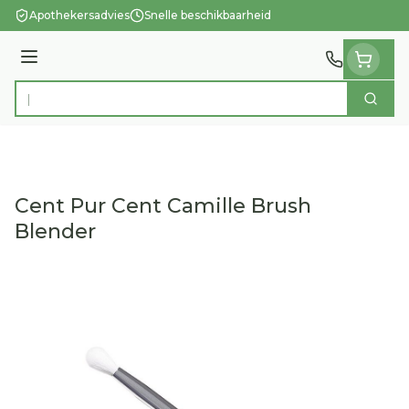
Ga naar de inhoud
Apothekersadvies
Snelle beschikbaarheid
Menu
Zoek
Product, merk, categorie...
Cent Pur Cent Camille Brush
Blender