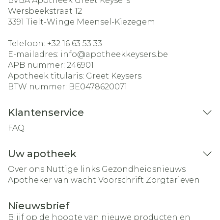
BVBA Apotheek Greet Keysers
Wersbeekstraat 12
3391
Tielt-Winge Meensel-Kiezegem
Telefoon:
+32 16 63 53 33
E-mailadres:
info@
apotheekkeysers.be
APB nummer:
246901
Apotheek titularis:
Greet Keysers
BTW nummer:
BE0478620071
Klantenservice
FAQ
Uw apotheek
Over ons
Nuttige links
Gezondheidsnieuws
Apotheker van wacht
Voorschrift
Zorgtarieven
Nieuwsbrief
Blijf op de hoogte van nieuwe producten en