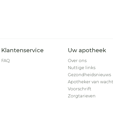
Toon mee
orging
Supplementen
Insectenw
middelen
n
Mondmaskers
rnissen
d -
huid
uid
Klantenservice
Uw apotheek
FAQ
Over ons
Nuttige links
Gezondheidsnieuws
Apotheker van wach
Zelfbruiner
Scheren
Voorschrift
Zorgtarieven