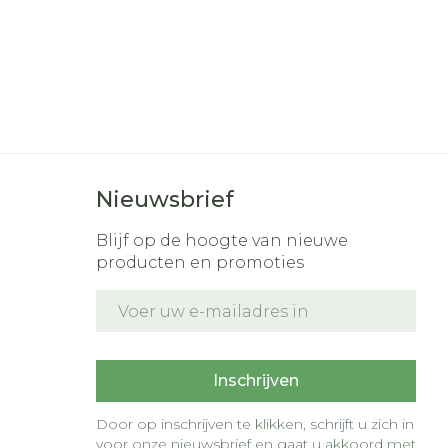
r
erende
Parfums en
geurproducten
Nieuwsbrief
Blijf op de hoogte van nieuwe
producten en promoties
E-mail adres
t
CBD
Inschrijven
Door op inschrijven te klikken, schrijft u zich in
voor onze nieuwsbrief en gaat u akkoord met