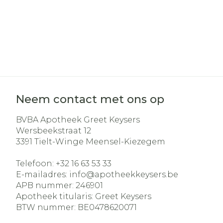
Haar
Gezichtsverz
Pillendozen e
Pigmentstoo
accessoires
Gevoelige hui
geïrriteerde 
Gemengde h
Neem contact met ons op
Doffe huid
BVBA Apotheek Greet Keysers
Toon meer
Wersbeekstraat 12
3391
Tielt-Winge Meensel-Kiezegem
Telefoon:
+32 16 63 53 33
Snurken
E-mailadres:
info@
apotheekkeysers.be
APB nummer:
246901
Apotheek titularis:
Greet Keysers
BTW nummer:
BE0478620071