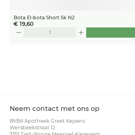
Bota El-bota Short Sk N2
€ 19,60
Aantal
Neem contact met ons op
BVBA Apotheek Greet Keysers
Wersbeekstraat 12
3391
Tielt-Winge Meensel-Kiezegem