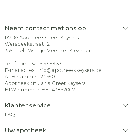
Neem contact met ons op
BVBA Apotheek Greet Keysers
Wersbeekstraat 12
3391
Tielt-Winge Meensel-Kiezegem
Telefoon:
+32 16 63 53 33
E-mailadres:
info@
apotheekkeysers.be
APB nummer:
246901
Apotheek titularis:
Greet Keysers
BTW nummer:
BE0478620071
Klantenservice
FAQ
Uw apotheek