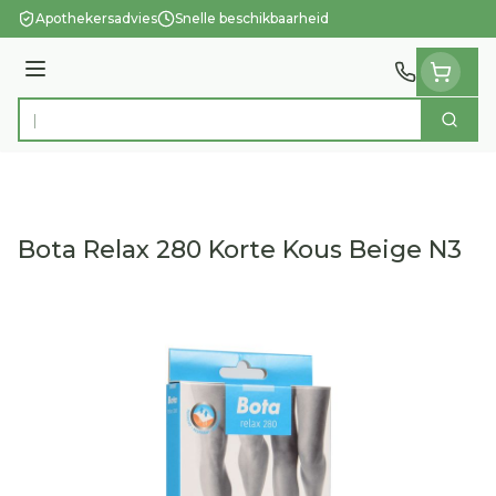
Ga naar de inhoud
Apothekersadvies
Snelle beschikbaarheid
Menu
Zoek
Product, merk, categorie...
Bota Relax 280 Korte Kous Beige N3