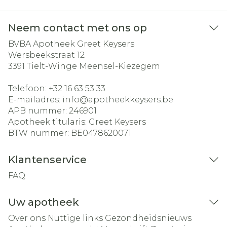
Neem contact met ons op
BVBA Apotheek Greet Keysers
Wersbeekstraat 12
3391
Tielt-Winge Meensel-Kiezegem
Telefoon:
+32 16 63 53 33
E-mailadres:
info@
apotheekkeysers.be
APB nummer:
246901
Apotheek titularis:
Greet Keysers
BTW nummer:
BE0478620071
Klantenservice
FAQ
Uw apotheek
Over ons
Nuttige links
Gezondheidsnieuws