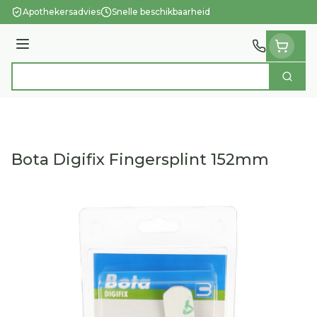
Ga naar de inhoud
Apothekersadvies
Snelle beschikbaarheid
Menu
Zoek
Product, merk, categorie...
Bota Digifix Fingersplint 152mm