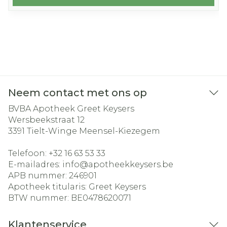
Neem contact met ons op
BVBA Apotheek Greet Keysers
Wersbeekstraat 12
3391
Tielt-Winge Meensel-Kiezegem
Telefoon:
+32 16 63 53 33
E-mailadres:
info@
apotheekkeysers.be
APB nummer:
246901
Apotheek titularis:
Greet Keysers
BTW nummer:
BE0478620071
Klantenservice