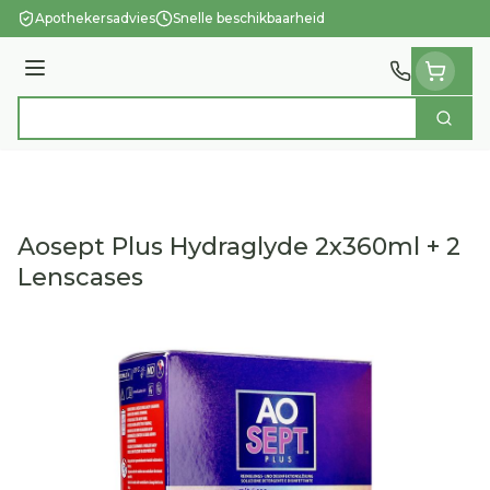
Ga naar de inhoud
Apothekersadvies
Snelle beschikbaarheid
Menu
Zoek
Product, merk, categorie...
Aosept Plus Hydraglyde 2x360ml + 2
Lenscases