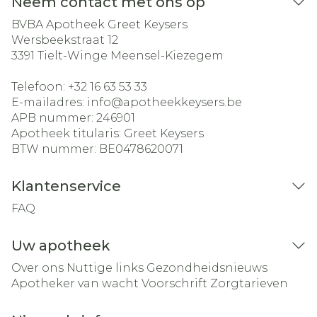
Neem contact met ons op
BVBA Apotheek Greet Keysers
Wersbeekstraat 12
3391
Tielt-Winge Meensel-Kiezegem
Telefoon:
+32 16 63 53 33
E-mailadres:
info@
apotheekkeysers.be
APB nummer:
246901
Apotheek titularis:
Greet Keysers
BTW nummer:
BE0478620071
Klantenservice
FAQ
Uw apotheek
Over ons
Nuttige links
Gezondheidsnieuws
Apotheker van wacht
Voorschrift
Zorgtarieven