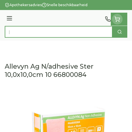
Ga naar de inhoud
Apothekersadvies
Snelle beschikbaarheid
Menu
Zoek
Product, merk, categorie...
Allevyn Ag N/adhesive Ster
10,0x10,0cm 10 66800084