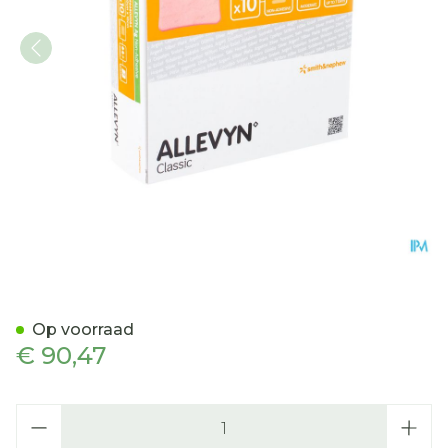
Allevyn Ag N/adhesive Ste
Op voorraad
€ 90,47
Aantal