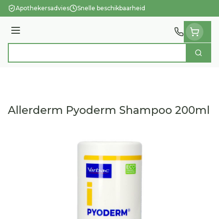
Ga naar de inhoud
Apothekersadvies
Snelle beschikbaarheid
Menu
Zoek
Product, merk, categorie...
Allerderm Pyoderm Shampoo 200ml