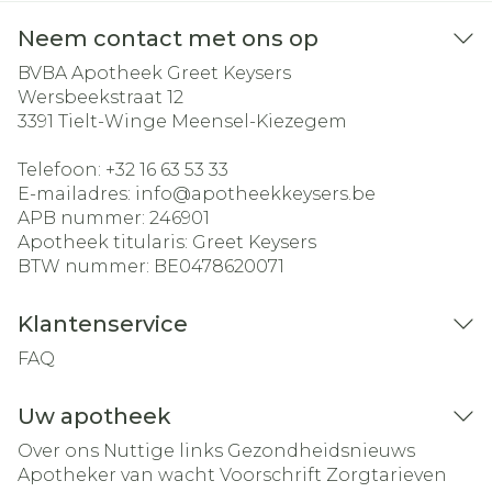
Neem contact met ons op
BVBA Apotheek Greet Keysers
Wersbeekstraat 12
3391
Tielt-Winge Meensel-Kiezegem
Telefoon:
+32 16 63 53 33
E-mailadres:
info@
apotheekkeysers.be
APB nummer:
246901
Apotheek titularis:
Greet Keysers
BTW nummer:
BE0478620071
Klantenservice
FAQ
Uw apotheek
Over ons
Nuttige links
Gezondheidsnieuws
Apotheker van wacht
Voorschrift
Zorgtarieven