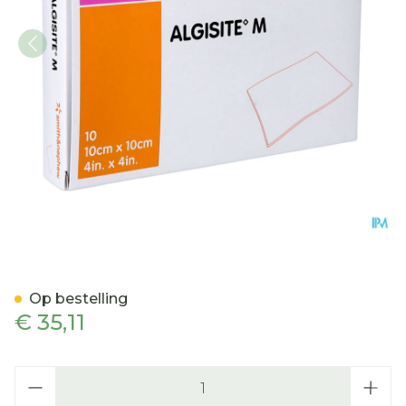
Algisite Verb Algin.ca 10
Op bestelling
€ 35,11
Aantal