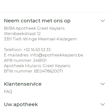
Neem contact met ons op
BVBA Apotheek Greet Keysers
Wersbeekstraat 12
3391
Tielt-Winge Meensel-Kiezegem
Telefoon:
+32 16 63 53 33
E-mailadres:
info@
apotheekkeysers.be
APB nummer:
246901
Apotheek titularis:
Greet Keysers
BTW nummer:
BE0478620071
Klantenservice
FAQ
Uw apotheek