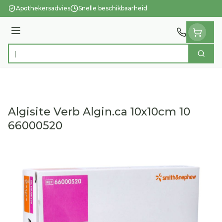
Ga naar de inhoud
Apothekersadvies
Snelle beschikbaarheid
Menu
Zoek
Product, merk, categorie...
Algisite Verb Algin.ca 10x10cm 10
66000520