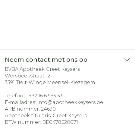
Neem contact met ons op
BVBA Apotheek Greet Keysers
Wersbeekstraat 12
3391
Tielt-Winge Meensel-Kiezegem
Telefoon:
+32 16 63 53 33
E-mailadres:
info@
apotheekkeysers.be
APB nummer:
246901
Apotheek titularis:
Greet Keysers
BTW nummer:
BE0478620071