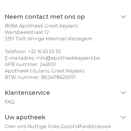
Neem contact met ons op
BVBA Apotheek Greet Keysers
Wersbeekstraat 12
3391
Tielt-Winge Meensel-Kiezegem
Telefoon:
+32 16 63 53 33
E-mailadres:
info@
apotheekkeysers.be
APB nummer:
246901
Apotheek titularis:
Greet Keysers
BTW nummer:
BE0478620071
Klantenservice
FAQ
Uw apotheek
Over ons
Nuttige links
Gezondheidsnieuws