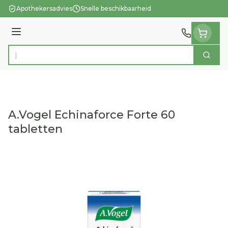
Ga naar de inhoud
Apothekersadvies
Snelle beschikbaarheid
Menu
Zoek
Product, merk, categorie...
A.Vogel Echinaforce Forte 60
tabletten