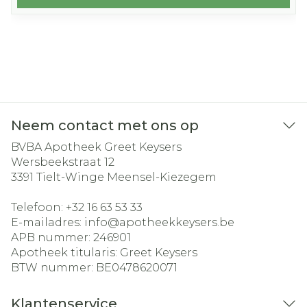
Neem contact met ons op
BVBA Apotheek Greet Keysers
Wersbeekstraat 12
3391
Tielt-Winge Meensel-Kiezegem
Telefoon:
+32 16 63 53 33
E-mailadres:
info@
apotheekkeysers.be
APB nummer:
246901
Apotheek titularis:
Greet Keysers
BTW nummer:
BE0478620071
Klantenservice