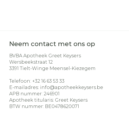
Neem contact met ons op
BVBA Apotheek Greet Keysers
Wersbeekstraat 12
3391
Tielt-Winge Meensel-Kiezegem
Telefoon:
+32 16 63 53 33
E-mailadres:
info@
apotheekkeysers.be
APB nummer:
246901
Apotheek titularis:
Greet Keysers
BTW nummer:
BE0478620071