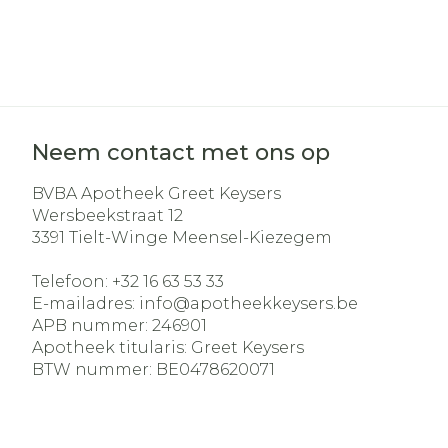
Neem contact met ons op
BVBA Apotheek Greet Keysers
Wersbeekstraat 12
3391
Tielt-Winge Meensel-Kiezegem
Telefoon:
+32 16 63 53 33
E-mailadres:
info@
apotheekkeysers.be
APB nummer:
246901
Apotheek titularis:
Greet Keysers
BTW nummer:
BE0478620071